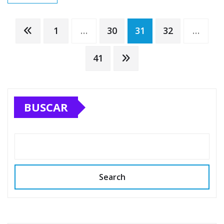
Paginación
1
…
30
31
32
…
de
41
entradas
BUSCAR
Search