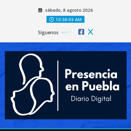
Saltar
sábado, 8 agosto 2026
al
contenido
10:36:05 AM
Síguenos