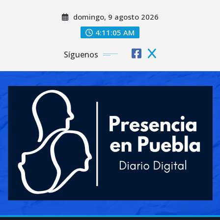
Saltar
domingo, 9 agosto 2026
al
contenido
4:11:06 AM
Síguenos