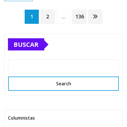
Paginación
1
2
…
136
de
BUSCAR
entradas
Search
Columnistas