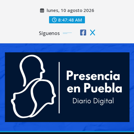
Saltar
lunes, 10 agosto 2026
al
contenido
8:47:50 AM
Síguenos