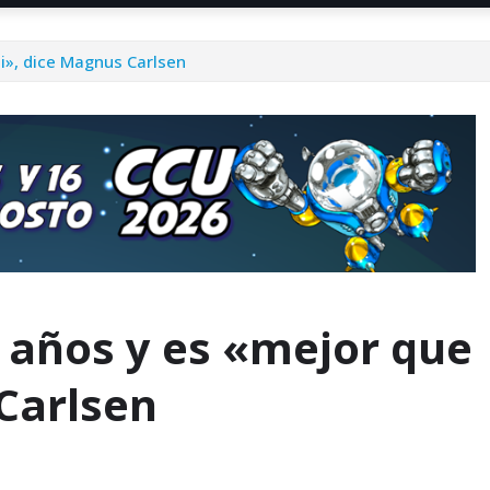
i», dice Magnus Carlsen
2 años y es «mejor que
Carlsen