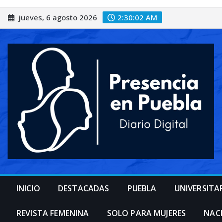
Saltar
jueves, 6 agosto 2026
2:30:04 AM
al
contenido
INICIO
DESTACADAS
PUEBLA
UNIVERSITA
REVISTA FEMENINA
SOLO PARA MUJERES
NAC