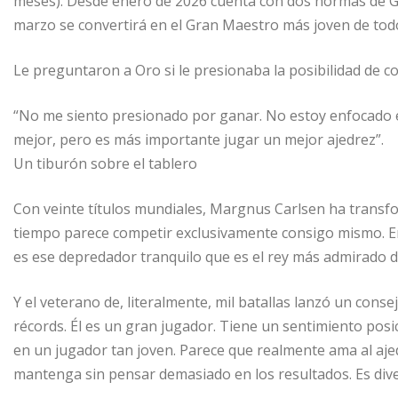
meses). Desde enero de 2026 cuenta con dos normas de Gra
marzo se convertirá en el Gran Maestro más joven de tod
Le preguntaron a Oro si le presionaba la posibilidad de c
“No me siento presionado por ganar. No estoy enfocado en
mejor, pero es más importante jugar un mejor ajedrez”.
Un tiburón sobre el tablero
Con veinte títulos mundiales, Margnus Carlsen ha transfo
tiempo parece competir exclusivamente consigo mismo. En l
es ese depredador tranquilo que es el rey más admirado 
Y el veterano de, literalmente, mil batallas lanzó un cons
récords. Él es un gran jugador. Tiene un sentimiento posic
en un jugador tan joven. Parece que realmente ama al ajed
mantenga sin pensar demasiado en los resultados. Es diver