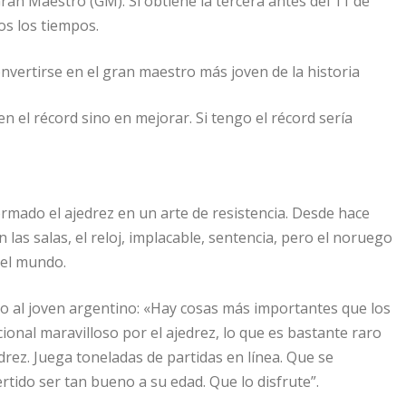
n Maestro (GM). Si obtiene la tercera antes del 11 de
os los tiempos.
onvertirse en el gran maestro más joven de la historia
 el récord sino en mejorar. Si tengo el récord sería
rmado el ajedrez en un arte de resistencia. Desde hace
as salas, el reloj, implacable, sentencia, pero el noruego
del mundo.
ejo al joven argentino: «Hay cosas más importantes que los
ional maravilloso por el ajedrez, lo que es bastante raro
rez. Juega toneladas de partidas en línea. Que se
tido ser tan bueno a su edad. Que lo disfrute”.