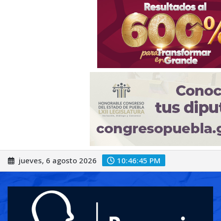
Saltar
jueves, 6 agosto 2026
10:46:47 PM
al
contenido