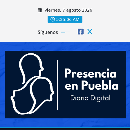
Saltar
viernes, 7 agosto 2026
al
contenido
5:35:08 AM
Síguenos