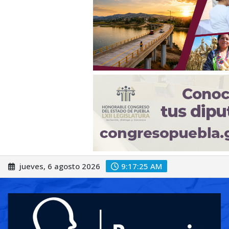
Saltar
jueves, 6 agosto 2026
9:17:28 AM
al
contenido