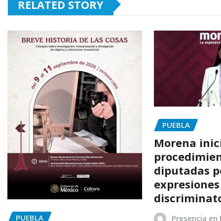
RELATED STORY
PUEBLA
Morena inic
procedimien
diputadas p
expresiones
discriminat
PUEBLA
Presencia en