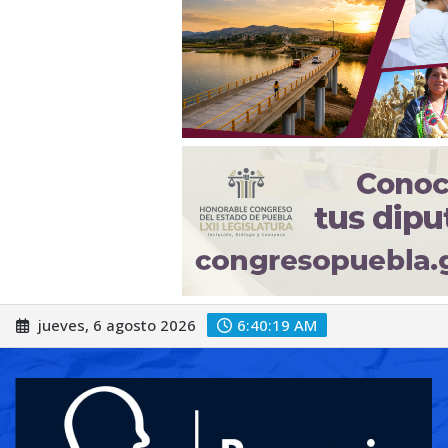
Saltar
jueves, 6 agosto 2026
6:40:21 AM
al
contenido