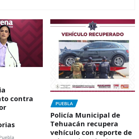
ia
to contra
PUEBLA
or
Policía Municipal de
Tehuacán recupera
orias
vehículo con reporte de
 Puebla