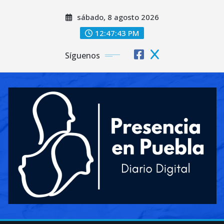
Saltar
sábado, 8 agosto 2026
al
contenido
12:47:44 PM
Síguenos