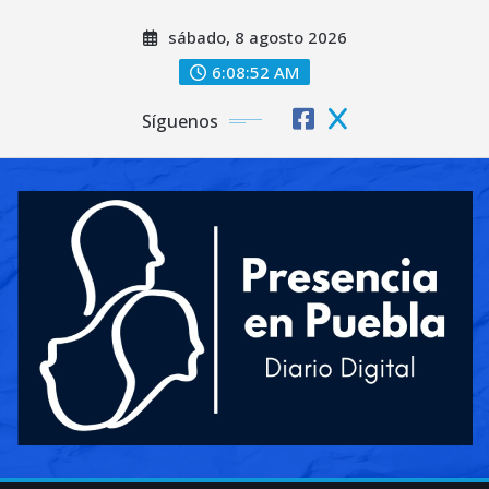
Saltar
sábado, 8 agosto 2026
al
contenido
6:08:54 AM
Síguenos