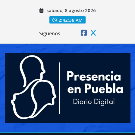
Saltar
sábado, 8 agosto 2026
al
contenido
2:42:40 AM
Síguenos