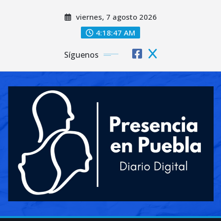
Saltar
viernes, 7 agosto 2026
al
contenido
4:18:49 AM
Síguenos