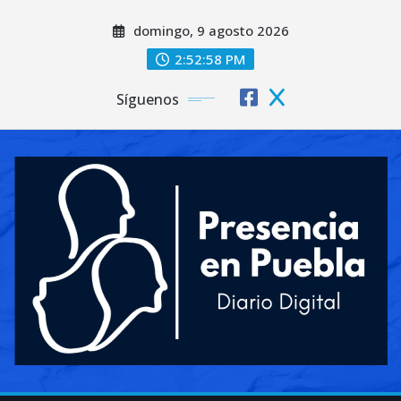
Saltar
domingo, 9 agosto 2026
al
contenido
2:53:00 PM
Síguenos