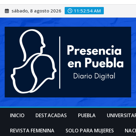
Saltar
sábado, 8 agosto 2026
11:52:56 AM
al
contenido
INICIO
DESTACADAS
PUEBLA
UNIVERSITA
REVISTA FEMENINA
SOLO PARA MUJERES
NAC