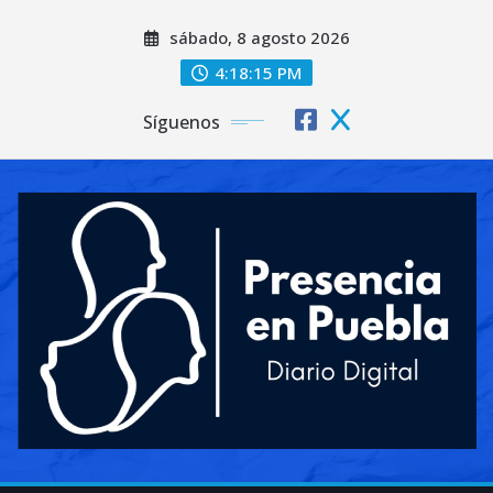
Saltar
sábado, 8 agosto 2026
al
contenido
4:18:17 PM
Síguenos