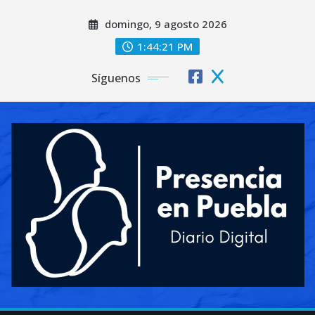
Saltar
domingo, 9 agosto 2026
al
contenido
1:44:23 PM
Síguenos