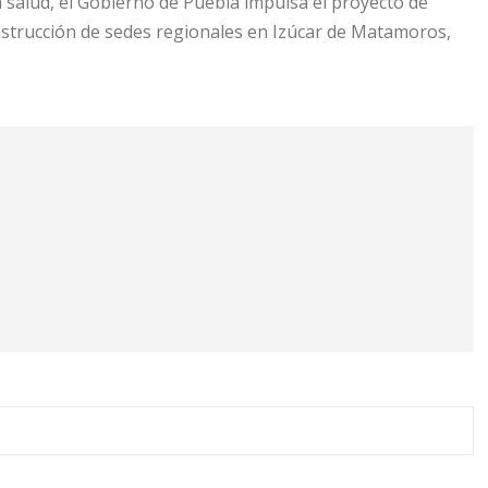
n salud, el Gobierno de Puebla impulsa el proyecto de
onstrucción de sedes regionales en Izúcar de Matamoros,