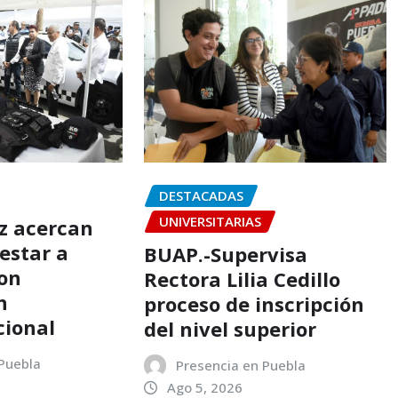
DESTACADAS
UNIVERSITARIAS
az acercan
estar a
BUAP.-Supervisa
on
Rectora Lilia Cedillo
n
proceso de inscripción
cional
del nivel superior
 Puebla
Presencia en Puebla
Ago 5, 2026