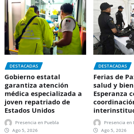
DESTACADAS
DESTACADAS
Gobierno estatal
Ferias de P
garantiza atención
salud y bien
médica especializada a
Esperanza c
joven repatriado de
coordinació
Estados Unidos
interinstitu
Presencia en Puebla
Presencia en
Ago 5, 2026
Ago 5, 2026