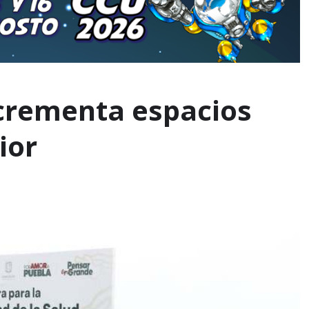
ncrementa espacios
ior