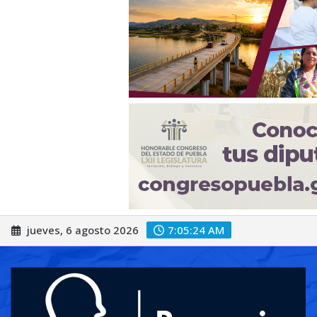
Saltar
jueves, 6 agosto 2026
7:05:26 AM
al
contenido