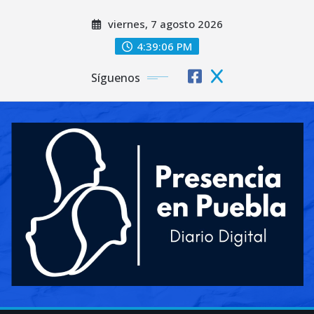
Saltar
viernes, 7 agosto 2026
al
contenido
4:39:08 PM
Síguenos