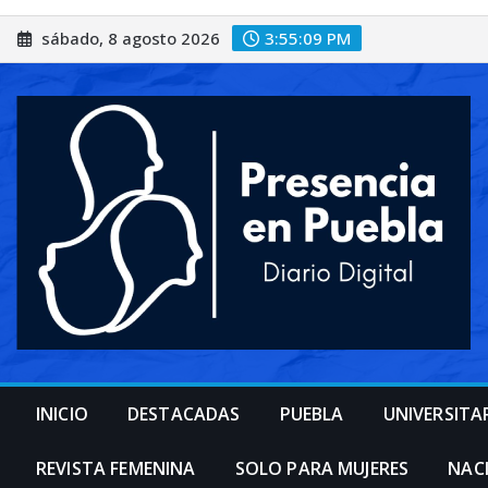
Saltar
sábado, 8 agosto 2026
3:55:11 PM
al
contenido
INICIO
DESTACADAS
PUEBLA
UNIVERSITA
REVISTA FEMENINA
SOLO PARA MUJERES
NAC