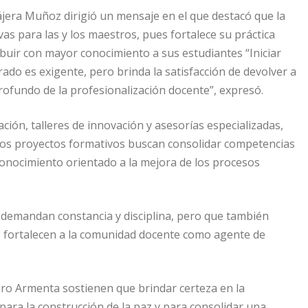
Nájera Muñoz dirigió un mensaje en el que destacó que la
vas para las y los maestros, pues fortalece su práctica
buir con mayor conocimiento a sus estudiantes “Iniciar
rado es exigente, pero brinda la satisfacción de devolver a
profundo de la profesionalización docente”, expresó.
ión, talleres de innovación y asesorías especializadas,
Los proyectos formativos buscan consolidar competencias
 conocimiento orientado a la mejora de los procesos
demandan constancia y disciplina, pero que también
e fortalecen a la comunidad docente como agente de
ro Armenta sostienen que brindar certeza en la
ara la construcción de la paz y para consolidar una