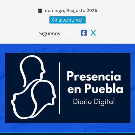
Saltar
domingo, 9 agosto 2026
al
contenido
8:08:14 AM
Síguenos