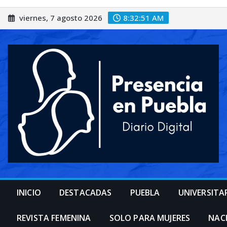
Saltar
viernes, 7 agosto 2026
8:32:52 AM
al
contenido
INICIO
DESTACADAS
PUEBLA
UNIVERSITA
REVISTA FEMENINA
SOLO PARA MUJERES
NAC