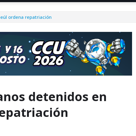
eúl ordena repatriación
eanos detenidos en
epatriación