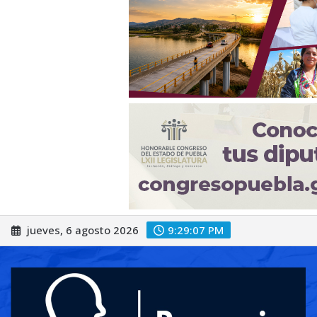
Saltar
jueves, 6 agosto 2026
9:29:09 PM
al
contenido