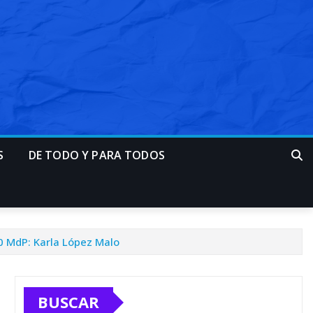
S
DE TODO Y PARA TODOS
0 MdP: Karla López Malo
BUSCAR