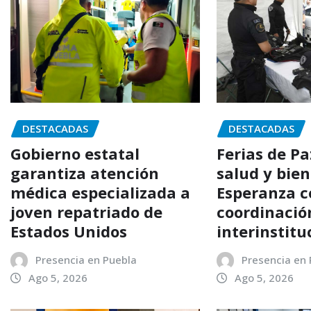
DESTACADAS
DESTACADAS
Gobierno estatal
Ferias de P
garantiza atención
salud y bien
médica especializada a
Esperanza c
joven repatriado de
coordinació
Estados Unidos
interinstitu
Presencia en Puebla
Presencia en
Ago 5, 2026
Ago 5, 2026