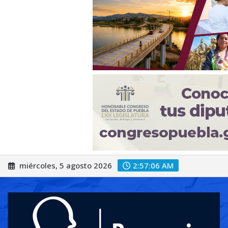
Saltar
miércoles, 5 agosto 2026
2:57:09 AM
al
contenido