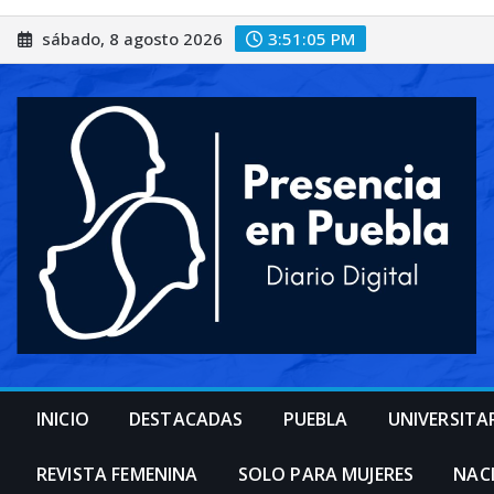
Saltar
sábado, 8 agosto 2026
3:51:07 PM
al
contenido
INICIO
DESTACADAS
PUEBLA
UNIVERSITA
REVISTA FEMENINA
SOLO PARA MUJERES
NAC