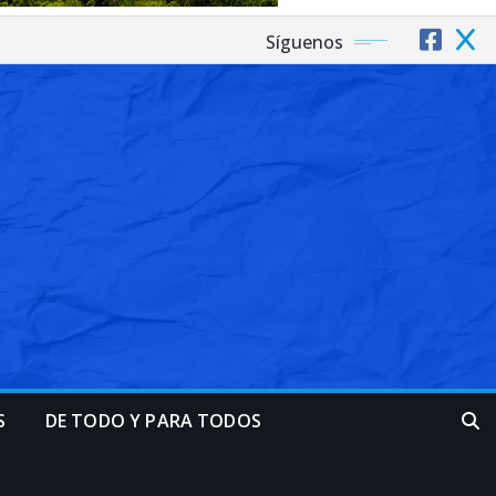
Síguenos
S
DE TODO Y PARA TODOS