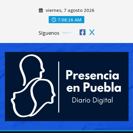
Saltar
viernes, 7 agosto 2026
al
contenido
7:08:28 AM
Síguenos