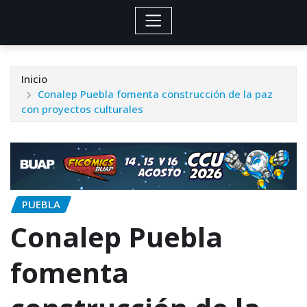
Inicio
Conalep Puebla fomenta construcción de la paz
con proyectos culturales
PUEBLA
Conalep Puebla
fomenta