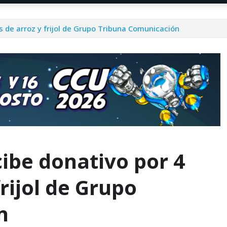
s de arroz y frijol de Grupo Tribuna Comunicación
cibe donativo por 4
rijol de Grupo
n