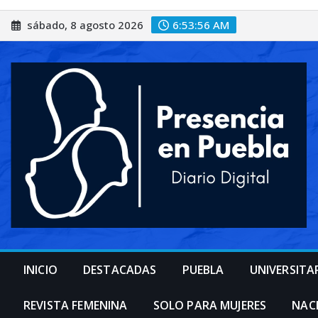
Saltar
sábado, 8 agosto 2026
6:53:58 AM
al
contenido
INICIO
DESTACADAS
PUEBLA
UNIVERSITA
REVISTA FEMENINA
SOLO PARA MUJERES
NAC