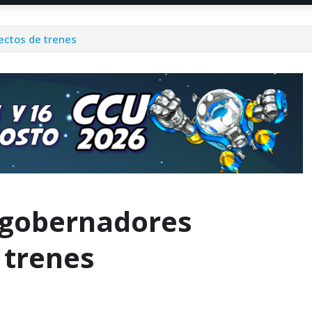
ectos de trenes
 gobernadores
 trenes