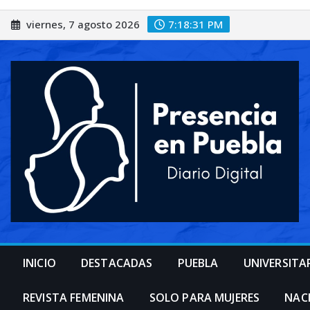
Saltar
viernes, 7 agosto 2026
7:18:33 PM
al
contenido
INICIO
DESTACADAS
PUEBLA
UNIVERSITA
REVISTA FEMENINA
SOLO PARA MUJERES
NAC