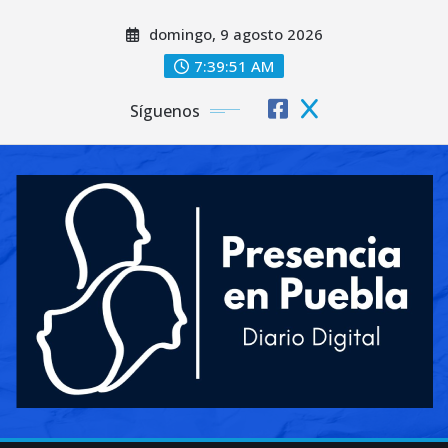
Saltar
domingo, 9 agosto 2026
al
contenido
7:39:53 AM
Síguenos