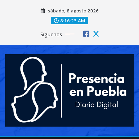
Saltar
sábado, 8 agosto 2026
al
contenido
8:16:25 AM
Síguenos