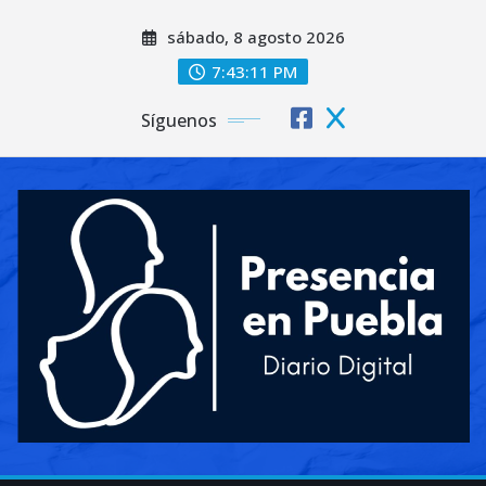
Saltar
sábado, 8 agosto 2026
al
contenido
7:43:13 PM
Síguenos