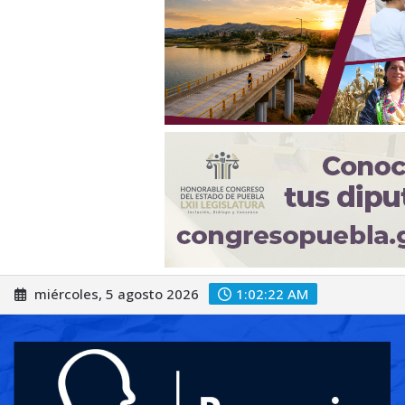
Saltar
miércoles, 5 agosto 2026
1:02:25 AM
al
contenido