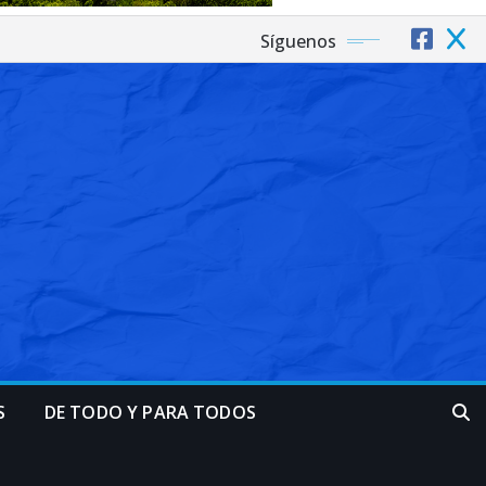
Síguenos
S
DE TODO Y PARA TODOS