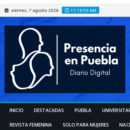
Saltar
viernes, 7 agosto 2026
11:20:01 AM
al
contenido
INICIO
DESTACADAS
PUEBLA
UNIVERSITA
REVISTA FEMENINA
SOLO PARA MUJERES
NAC