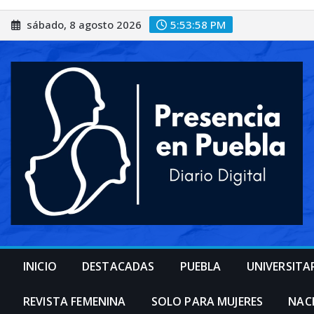
Saltar
sábado, 8 agosto 2026
5:54:00 PM
al
contenido
INICIO
DESTACADAS
PUEBLA
UNIVERSITA
REVISTA FEMENINA
SOLO PARA MUJERES
NAC