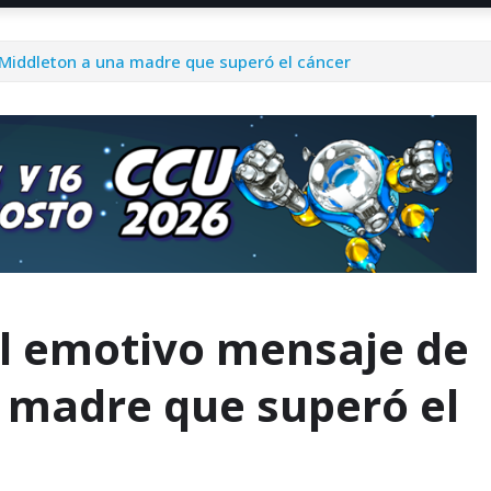
 Middleton a una madre que superó el cáncer
el emotivo mensaje de
 madre que superó el