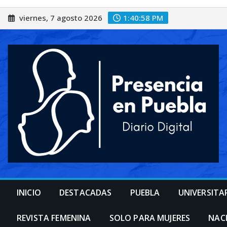
Saltar
viernes, 7 agosto 2026
1:41:00 PM
al
contenido
INICIO
DESTACADAS
PUEBLA
UNIVERSITA
REVISTA FEMENINA
SOLO PARA MUJERES
NAC