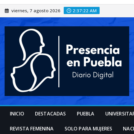
Saltar
viernes, 7 agosto 2026
2:37:25 AM
al
contenido
INICIO
DESTACADAS
PUEBLA
UNIVERSITA
REVISTA FEMENINA
SOLO PARA MUJERES
NAC