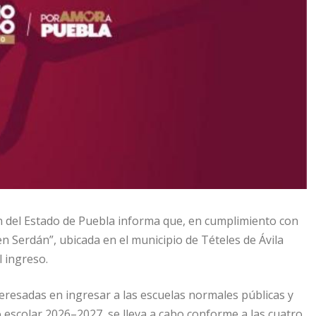
ón del Estado de Puebla informa que, en cumplimiento con
 Serdán”, ubicada en el municipio de Tételes de Ávila
l ingreso.
eresadas en ingresar a las escuelas normales públicas y
o escolar 2026–2027, se lleva a cabo conforme a las cuatro