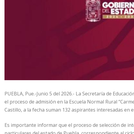
PUEBLA, Pue.-Junio 5 del 2026.- La Secretaría de Educaci
el proceso de admisión en la Escuela Normal Rural “Carmen
Castillo, a la fecha suman 132 aspirantes interesadas en e
Es importante informar que el proceso de selección de int
particulares del estado de Puebla, correspondiente al cicl