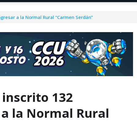
ingresar a la Normal Rural “Carmen Serdán”
 inscrito 132
 a la Normal Rural