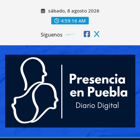
Saltar
sábado, 8 agosto 2026
al
contenido
4:59:18 AM
Síguenos