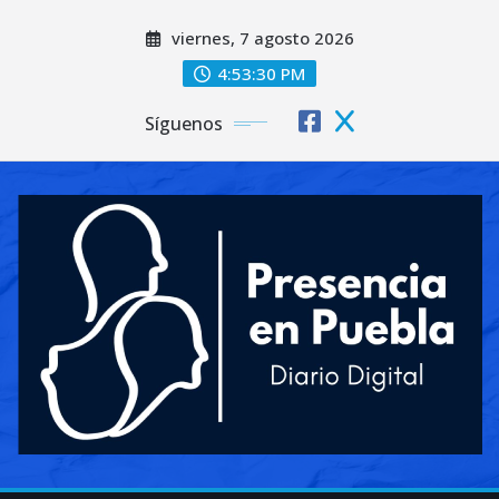
Saltar
viernes, 7 agosto 2026
al
contenido
4:53:32 PM
Síguenos