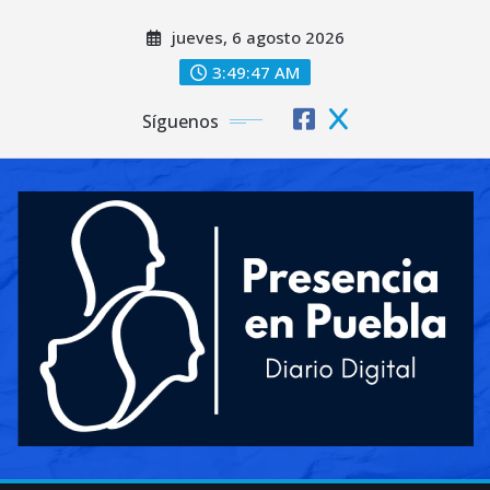
Saltar
jueves, 6 agosto 2026
al
contenido
3:49:50 AM
Síguenos