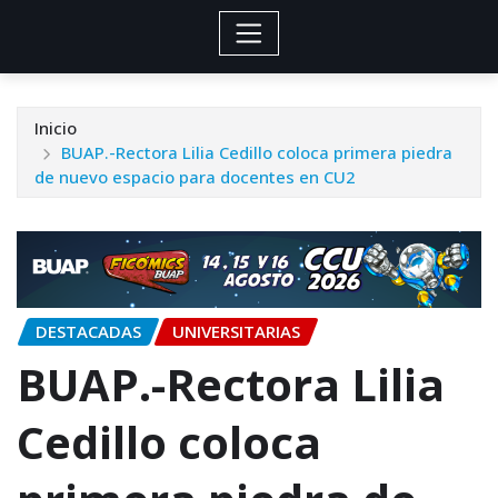
Inicio
BUAP.-Rectora Lilia Cedillo coloca primera piedra
de nuevo espacio para docentes en CU2
DESTACADAS
UNIVERSITARIAS
BUAP.-Rectora Lilia
Cedillo coloca