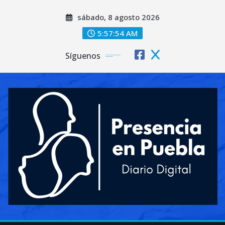
Saltar
sábado, 8 agosto 2026
al
contenido
5:57:56 AM
Síguenos