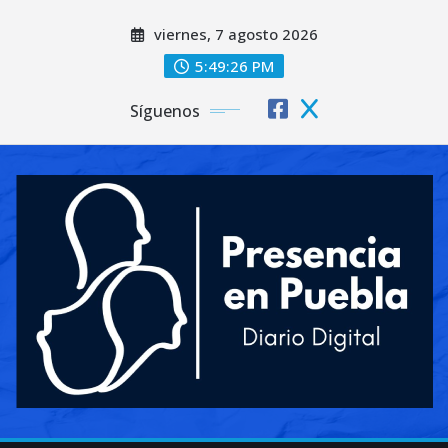
Saltar
viernes, 7 agosto 2026
al
contenido
5:49:28 PM
Síguenos