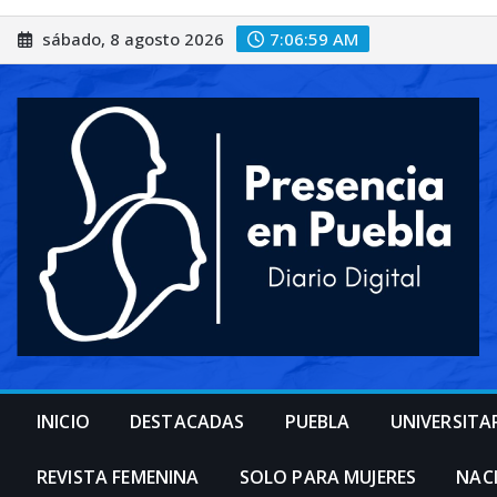
Saltar
sábado, 8 agosto 2026
7:07:01 AM
al
contenido
INICIO
DESTACADAS
PUEBLA
UNIVERSITA
REVISTA FEMENINA
SOLO PARA MUJERES
NAC