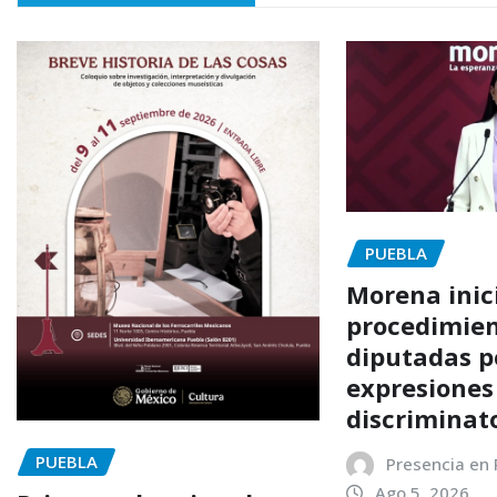
PUEBLA
Morena inic
procedimien
diputadas p
expresiones
discriminat
PUEBLA
Presencia en
Ago 5, 2026