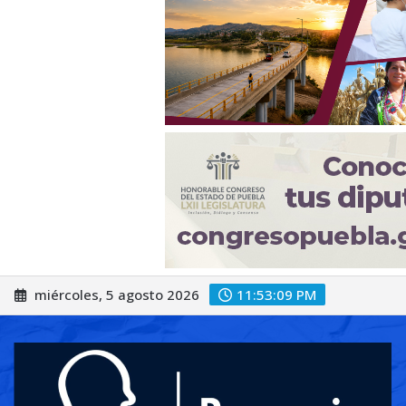
Saltar
miércoles, 5 agosto 2026
11:53:11 PM
al
contenido