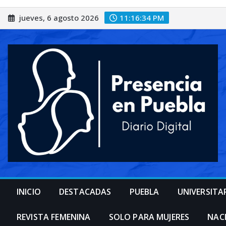
Saltar
jueves, 6 agosto 2026
11:16:36 PM
al
contenido
INICIO
DESTACADAS
PUEBLA
UNIVERSITA
REVISTA FEMENINA
SOLO PARA MUJERES
NAC