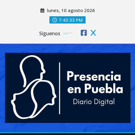
Saltar
lunes, 10 agosto 2026
al
contenido
7:43:35 PM
Síguenos