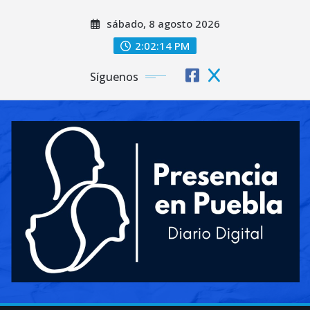
Saltar
sábado, 8 agosto 2026
al
contenido
2:02:16 PM
Síguenos