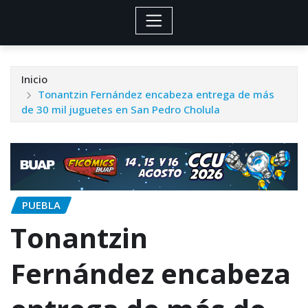
Inicio
Tonantzin Fernández encabeza entrega de más
de 30 mil juguetes en San Pedro Cholula
PUEBLA
Tonantzin
Fernández encabeza