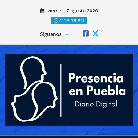
Saltar
viernes, 7 agosto 2026
al
contenido
2:23:21 PM
Síguenos