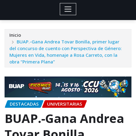
Inicio
BUAP.-Gana Andrea Tovar Bonilla, primer lugar
del concurso de cuento con Perspectiva de Género:
Mujeres en Vida, homenaje a Rosa Carreto, con la
obra “Primera Plana”
DESTACADAS
UNIVERSITARIAS
BUAP.-Gana Andrea
Tovar Bonilla,