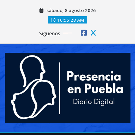
Saltar
sábado, 8 agosto 2026
al
contenido
10:55:30 AM
Síguenos