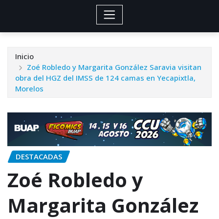
Inicio
Zoé Robledo y Margarita González Saravia visitan
obra del HGZ del IMSS de 124 camas en Yecapixtla,
Morelos
DESTACADAS
Zoé Robledo y
Margarita González