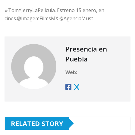
#TomYJerryLaPelícula. Estreno 15 enero, en
cines.@ImagemFilmsMX @AgenciaMust
Presencia en
Puebla
Web:
RELATED STORY